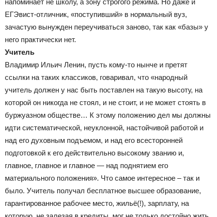
напоминает не школу, а зону строгого режима. Но даже и
ЕГЭвист-отличник, «поступивший» в нормальный вуз,
зачастую вынужден переучиваться заново, так как «базы» у
него практически нет.
Учитель
Владимир Ильич Ленин, пусть кому-то нынче и претят
ссылки на таких классиков, говаривал, что «народный
учитель должен у нас быть поставлен на такую высоту, на
которой он никогда не стоял, и не стоит, и не может стоять в
буржуазном обществе… К этому положению дел мы должны
идти систематической, неуклонной, настойчивой работой и
над его духовным подъемом, и над его всесторонней
подготовкой к его действительно высокому званию и,
главное, главное и главное — над поднятием его
материального положения». Что самое интересное – так и
было. Учитель получал бесплатное высшее образование,
гарантированное рабочее место, жильё(!), зарплату, на
которую, не залезая в кредиты, мог не только достойно жить,