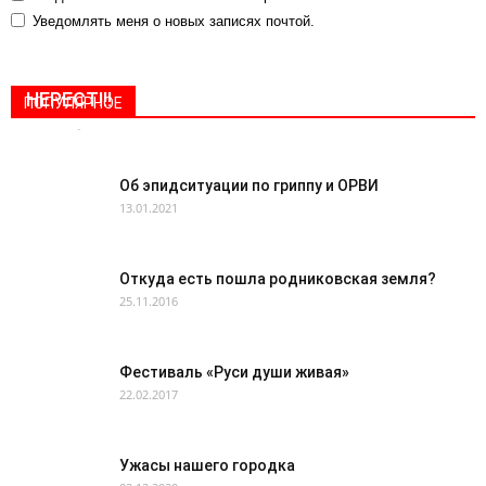
Уведомлять меня о новых записях почтой.
ВНИМАНИЕ ЛЮБИТЕЛЯМ РЫБНОЙ ЛОВЛИ:
НЕРЕСТ!!!
ПОПУЛЯРНОЕ
Rpnews
-
18.04.2018
0
Об эпидситуации по гриппу и ОРВИ
13.01.2021
Откуда есть пошла родниковская земля?
25.11.2016
Фестиваль «Руси души живая»
22.02.2017
Ужасы нашего городка