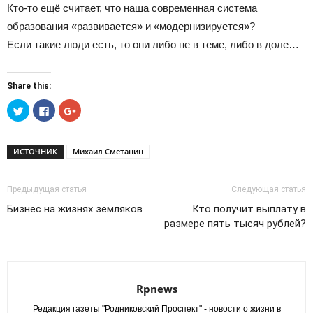
Кто-то ещё считает, что наша современная система
образования «развивается» и «модернизируется»?
Если такие люди есть, то они либо не в теме, либо в доле…
Share this:
Нажмите,
Нажмите
Нажмите,
чтобы
здесь,
чтобы
поделиться
чтобы
поделиться
на
поделиться
в
Twitter
контентом
Google+
(Открывается
на
(Открывается
ИСТОЧНИК
Михаил Сметанин
в
Facebook.
в
новом
(Открывается
новом
окне)
в
окне)
новом
Предыдущая статья
Следующая статья
окне)
Бизнес на жизнях земляков
Кто получит выплату в
размере пять тысяч рублей?
Rpnews
Редакция газеты "Родниковский Проспект" - новости о жизни в