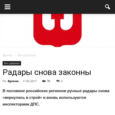
Домой
Без рубрики
Родниковский
Без рубрики
Радары снова законны
По
Rpnews
-
17.05.2017
70
0
проспект
В половине российских регионов ручные радары снова
«вернулись в строй» и вновь используются
инспекторами ДПС.
—