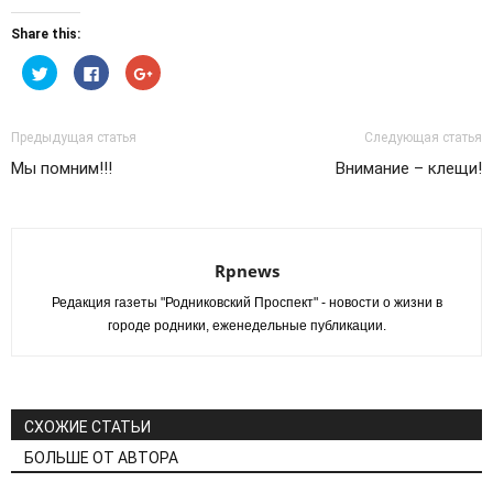
Share this:
Нажмите,
Нажмите
Нажмите,
чтобы
здесь,
чтобы
поделиться
чтобы
поделиться
на
поделиться
в
Twitter
контентом
Google+
(Открывается
на
(Открывается
Предыдущая статья
Следующая статья
в
Facebook.
в
новом
(Открывается
новом
Мы помним!!!
Внимание – клещи!
окне)
в
окне)
новом
окне)
Rpnews
Редакция газеты "Родниковский Проспект" - новости о жизни в
городе родники, еженедельные публикации.
СХОЖИЕ СТАТЬИ
БОЛЬШЕ ОТ АВТОРА