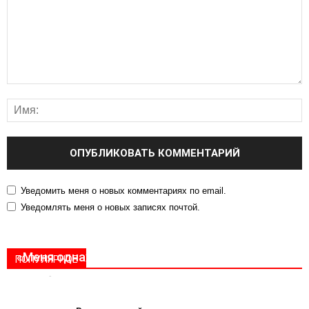
Уведомить меня о новых комментариях по email.
Уведомлять меня о новых записях почтой.
«Меня однажды вспомнят…»
ПОПУЛЯРНОЕ
Rpnews
-
27.07.2016
0