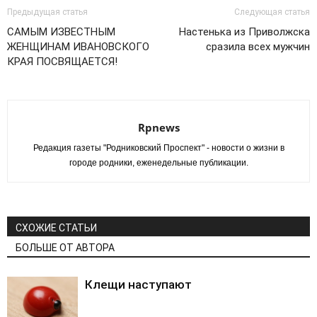
Twitter
контентом
Google+
(Открывается
на
(Открывается
Предыдущая статья
Следующая статья
в
Facebook.
в
новом
(Открывается
новом
САМЫМ ИЗВЕСТНЫМ
Настенька из Приволжска
окне)
в
окне)
новом
ЖЕНЩИНАМ ИВАНОВСКОГО
сразила всех мужчин
окне)
КРАЯ ПОСВЯЩАЕТСЯ!
Rpnews
Редакция газеты "Родниковский Проспект" - новости о жизни в
городе родники, еженедельные публикации.
СХОЖИЕ СТАТЬИ
БОЛЬШЕ ОТ АВТОРА
Клещи наступают