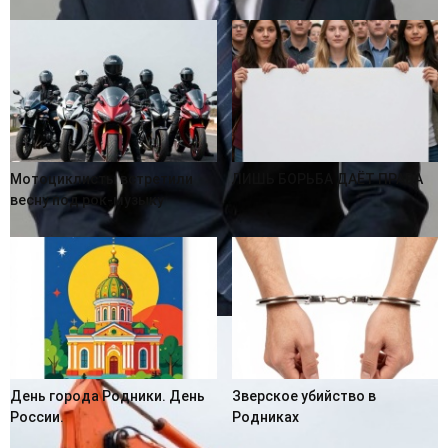
Мотоциклисты встретили
ЛИШЬ БОРЬБА ДАЁТ ПРАВА
весну под рок-музыку
День города Родники. День
Зверское убийство в
России.
Родниках