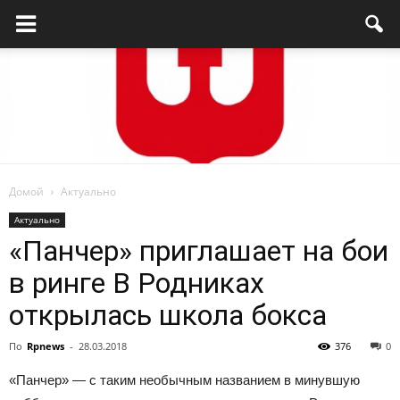
Домой
Актуально
Родниковский
Актуально
«Панчер» приглашает на бои
в ринге В Родниках
проспект
открылась школа бокса
По
Rpnews
-
28.03.2018
376
0
—
«Панчер» — с таким необычным названием в минувшую