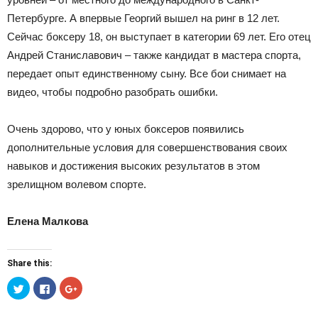
Петербурге. А впервые Георгий вышел на ринг в 12 лет.
Сейчас боксеру 18, он выступает в категории 69 лет. Его отец
Андрей Станиславович – также кандидат в мастера спорта,
передает опыт единственному сыну. Все бои снимает на
видео, чтобы подробно разобрать ошибки.
Очень здорово, что у юных боксеров появились
дополнительные условия для совершенствования своих
навыков и достижения высоких результатов в этом
зрелищном волевом спорте.
Елена Малкова
Share this:
Нажмите,
Нажмите
Нажмите,
чтобы
здесь,
чтобы
поделиться
чтобы
поделиться
на
поделиться
в