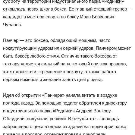
субботу на территории индустриального парка «Родники»
открылась новая школа бокса. Ее главный старший тренер –
Официальный
кандидат в мастера спорта по боксу Иван Борисович
Чуланов.
Панчер — это боксёр, обладающий мощным, часто
сайт
нокаутирующим ударом или серией ударов. Панчером может
быть боксёр любого стиля. Отличие такого боксёра от
технаря является сильный панч, который они, как правило,
газеты
хотят донести и стремление к нокауту, а также работа
первым номером и желание занять центр ринга.
Идея об открытии «Панчера» начала витать в воздухе
полгода назад. За помощью педагог обратился к директору
индустриального парка «Родники» Андрею Волкову.
Обсудили, подумали, решили. В результате – площадь
заброшенного цеха в одном из зданий на территории парка
привели в порядок, отремонтировали, приобрели