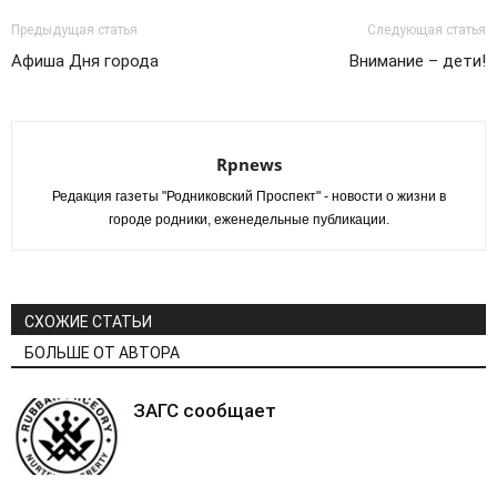
на
поделиться
в
Twitter
контентом
Google+
(Открывается
на
(Открывается
Предыдущая статья
Следующая статья
в
Facebook.
в
новом
(Открывается
новом
Афиша Дня города
Внимание – дети!
окне)
в
окне)
новом
окне)
Rpnews
Редакция газеты "Родниковский Проспект" - новости о жизни в
городе родники, еженедельные публикации.
СХОЖИЕ СТАТЬИ
БОЛЬШЕ ОТ АВТОРА
ЗАГС сообщает