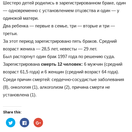
Шестеро детей родились в зарегистрированном браке, один
— одновременно с установлением отцовства и один — у
Официальный
одинокой матери.
Два ребенка — первые в семье, три — вторые и три —
третьи.
За этот период зарегистрировано пять браков. Средний
сайт
возраст жениха — 28,5 лет, невесты — 29 лет.
Был расторгнут один брак 1997 года по решению суда.
Зарегистрирована
смерть 12 человек:
6 мужчин (средний
газеты
возраст 61,5 года) и 6 женщин (средний возраст 64 года).
Среди причин смертей: сердечно-сосудистые заболевания
(8), онкология (1), алкоголизм (2), причина смерти не
установлена (1).
Share this:
Нажмите,
Нажмите
Нажмите,
чтобы
здесь,
чтобы
поделиться
чтобы
поделиться