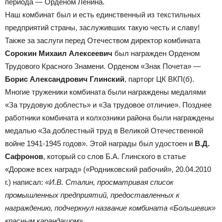
периода — Орденом Ленина.
Наш комбинат был и есть единственный из текстильных
предприятий страны, заслуживших такую честь и славу!
Также за заслуги перед Отечеством директор комбината
Сорокин Михаил Алексеевич
был награжден Орденом
Трудового Красного Знамени. Орденом «Знак Почета» —
Борис Александрович Глинский
, парторг ЦК ВКП(б).
Многие труженики комбината были награждены медалями
«За трудовую доблесть» и «За трудовое отличие». Позднее
работники комбината и колхозники района были награждены
медалью «За доблестный труд в Великой Отечественной
войне 1941-1945 годов». Этой награды был удостоен и
В.Д.
Сафронов
, который со слов Б.А. Глинского в статье
«Дороже всех наград» («Родниковский рабочий», 20.04.2010
г.) написал:
«И.В. Сталин, просматривая список
промышленных предприятий, предоставленных к
награждению, подчеркнул название комбината «Большевик»
красным карандашом».