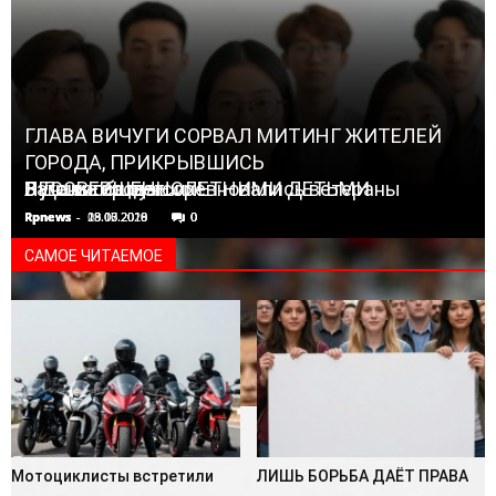
ГЛАВА ВИЧУГИ СОРВАЛ МИТИНГ ЖИТЕЛЕЙ
ГОРОДА, ПРИКРЫВШИСЬ
НЕСОВЕРШЕННОЛЕТНИМИ ДЕТЬМИ
В День города соревновались ветераны
Загс сообщает
Лучшие из лучших!
Rpnews
Rpnews
Rpnews
Rpnews
-
-
-
-
28.03.2018
13.06.2019
08.07.2020
19.10.2016
0
0
0
0
САМОЕ ЧИТАЕМОЕ
Мотоциклисты встретили
ЛИШЬ БОРЬБА ДАЁТ ПРАВА