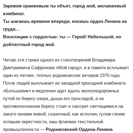
Заревом оранжевым ты объят, город мой, меланжевый
комбинат.
Официальный
Ты шагаешь времени впереди, носишь орден Ленина на
груди…
Восклицаю с гордостью: ты — Герой! Небольшой, но
сайт
доблестный город мой.
Читаю эти строки одного из стихотворений Владимира
Дмитриевича Сафронова «Мой город», и в памяти всплывает
газеты
один из летних, теплых родниковских вечеров 1970 года.
Поток людей выплывает из западной проходной комбината
«Большевик» и медленно идет вдоль железнодорожных
путей по берегу озера, дыша его прохладой, а на
противоположном берегу стоит и смотрит светящимися на
закате окнами живой, сказочный, как исполин, гулом своим
оглашая окрестности, наш флагман текстильной
промышленности —
Родниковский Ордена Ленина