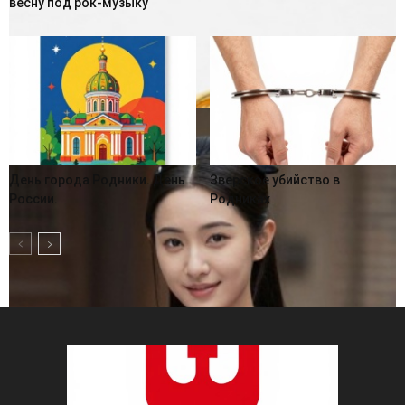
весну под рок-музыку
День города Родники. День
Зверское убийство в
России.
Родниках