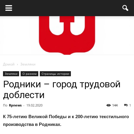
Домой
Земляки
Родниковский
Земляки
О разном
Страницы истории
Родники – город трудовой
доблести
проспект
По
Rpnews
-
19.02.2020
144
1
К 75-летию Великой Победы и к 200-летию текстильного
—
производства в Родниках.