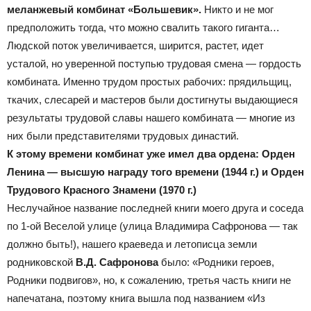
меланжевый комбинат «Большевик».
Никто и не мог
предположить тогда, что можно свалить такого гиганта…
Людской поток увеличивается, ширится, растет, идет
усталой, но уверенной поступью трудовая смена — гордость
комбината. Именно трудом простых рабочих: прядильщиц,
ткачих, слесарей и мастеров были достигнуты выдающиеся
результаты трудовой славы нашего комбината — многие из
них были представителями трудовых династий.
К этому времени комбинат уже имел два ордена: Орден
Ленина — высшую награду того времени (1944 г.) и Орден
Трудового Красного Знамени (1970 г.)
Неслучайное название последней книги моего друга и соседа
по 1-ой Веселой улице (улица Владимира Сафронова — так
должно быть!), нашего краеведа и летописца земли
родниковской
В.Д. Сафронова
было: «Родники героев,
Родники подвигов», но, к сожалению, третья часть книги не
напечатана, поэтому книга вышла под названием «Из