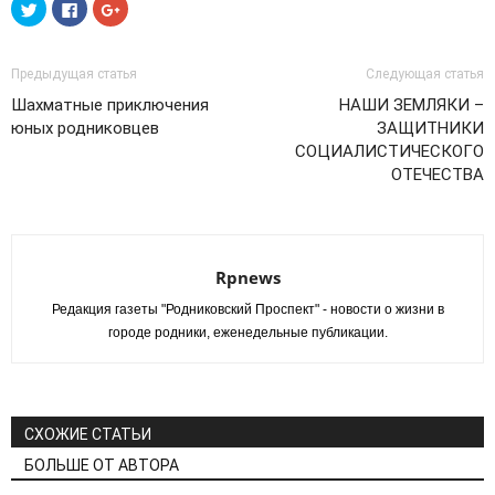
Нажмите,
Нажмите
Нажмите,
чтобы
здесь,
чтобы
поделиться
чтобы
поделиться
на
поделиться
в
Twitter
контентом
Google+
(Открывается
на
(Открывается
Предыдущая статья
Следующая статья
в
Facebook.
в
новом
(Открывается
новом
Шахматные приключения
НАШИ ЗЕМЛЯКИ –
окне)
в
окне)
новом
юных родниковцев
ЗАЩИТНИКИ
окне)
СОЦИАЛИСТИЧЕСКОГО
ОТЕЧЕСТВА
Rpnews
Редакция газеты "Родниковский Проспект" - новости о жизни в
городе родники, еженедельные публикации.
СХОЖИЕ СТАТЬИ
БОЛЬШЕ ОТ АВТОРА