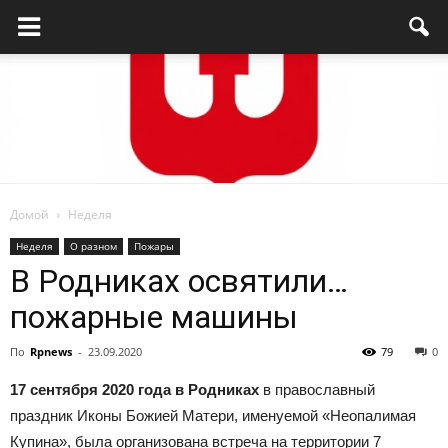
Домой
Неделя
Родниковский
Неделя
О разном
Пожары
В Родниках освятили…
пожарные машины
проспект
По
Rpnews
-
23.09.2020
79
0
17 сентября 2020 года в Родниках
в православный
—
праздник Иконы Божией Матери, именуемой «Неопалимая
Купина», была организована встреча на территории 7