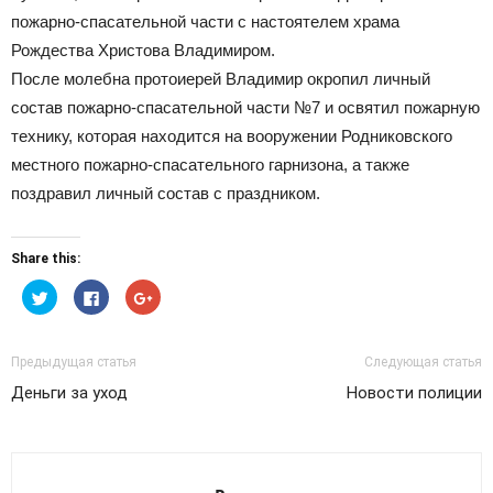
пожарно-спасательной части с настоятелем храма
Рождества Христова Владимиром.
Официальный
После молебна протоиерей Владимир окропил личный
состав пожарно-спасательной части №7 и освятил пожарную
технику, которая находится на вооружении Родниковского
сайт
местного пожарно-спасательного гарнизона, а также
поздравил личный состав с праздником.
газеты
Share this:
Нажмите,
Нажмите
Нажмите,
чтобы
здесь,
чтобы
поделиться
чтобы
поделиться
на
поделиться
в
Twitter
контентом
Google+
(Открывается
на
(Открывается
Предыдущая статья
Следующая статья
в
Facebook.
в
новом
(Открывается
новом
Деньги за уход
Новости полиции
окне)
в
окне)
новом
окне)