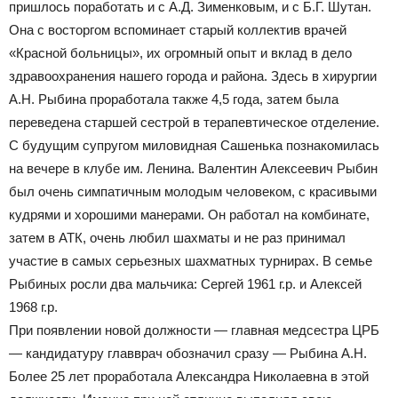
пришлось поработать и с А.Д. Зименковым, и с Б.Г. Шутан.
Она с восторгом вспоминает старый коллектив врачей
«Красной больницы», их огромный опыт и вклад в дело
здравоохранения нашего города и района. Здесь в хирургии
А.Н. Рыбина проработала также 4,5 года, затем была
переведена старшей сестрой в терапевтическое отделение.
С будущим супругом миловидная Сашенька познакомилась
на вечере в клубе им. Ленина. Валентин Алексеевич Рыбин
был очень симпатичным молодым человеком, с красивыми
кудрями и хорошими манерами. Он работал на комбинате,
затем в АТК, очень любил шахматы и не раз принимал
участие в самых серьезных шахматных турнирах. В семье
Рыбиных росли два мальчика: Сергей 1961 г.р. и Алексей
1968 г.р.
При появлении новой должности — главная медсестра ЦРБ
— кандидатуру главврач обозначил сразу — Рыбина А.Н.
Более 25 лет проработала Александра Николаевна в этой