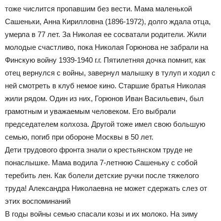
тоже числится пропавшим без вести. Мама маленькой
Сашеньки, Анна Кирилловна (1896-1972), долго ждала отца,
умерла в 77 лет. За Николая ее сосватали родители. Жили
молодые счастливо, пока Николая Горюнова не забрали на
Финскую войну 1939-1940 г.г. Пятилетняя дочка помнит, как
отец вернулся с войны, завернул малышку в тулуп и ходил с
ней смотреть в клуб немое кино. Старшие братья Николая
жили рядом. Один из них, Горюнов Иван Васильевич, был
грамотным и уважаемым человеком. Его выбрали
председателем колхоза. Другой тоже имел свою большую
семью, погиб при обороне Москвы в 50 лет.
Дети трудового фронта знали о крестьянском труде не
понаслышке. Мама водила 7-летнюю Сашеньку с собой
теребить лен. Как болели детские ручки после тяжелого
труда! Александра Николаевна не может сдержать слез от
этих воспоминаний
В годы войны семью спасали козы и их молоко. На зиму