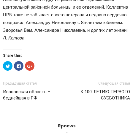
центральной районной больницы и ее отделений. Коллектив
ЦРБ тоже не забывает своего ветерана и недавно сердечно
поздравил Александру Николаевну с 85-летним юбилеем.
Здоровья Вам, Александра Николаевна, и долгих лет жизни!
Л. Котова
Share this:
Нажмите,
Нажмите
Нажмите,
чтобы
здесь,
чтобы
поделиться
чтобы
поделиться
на
поделиться
в
Twitter
контентом
Google+
(Открывается
на
(Открывается
Предыдущая статья
Следующая статья
в
Facebook.
в
новом
(Открывается
новом
Ивановская область –
К 100-ЛЕТИЮ ПЕРВОГО
окне)
в
окне)
новом
беднейшая в РФ
СУББОТНИКА
окне)
Rpnews