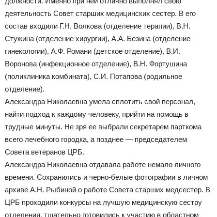
должности. Именно при ней отлично выполнял свою
деятельность Совет старших медицинских сестер. В его
состав входили Г.Н. Волкова (отделение терапии), В.Н.
Стужина (отделение хирургии), А.А. Безина (отделение
гинекологии), А.Ф. Романи (детское отделение), В.И.
Воронова (инфекционное отделение), В.Н. Фортушина
(поликлиника комбината), С.И. Потапова (родильное
отделение).
Александра Николаевна умела сплотить свой персонал,
найти подход к каждому человеку, прийти на помощь в
трудные минуты. Не зря ее выбрали секретарем парткома
всего лечебного городка, а позднее — председателем
Совета ветеранов ЦРБ.
Александра Николаевна отдавала работе немало личного
времени. Сохранились и черно-белые фотографии в личном
архиве А.Н. Рыбиной о работе Совета старших медсестер. В
ЦРБ проходили конкурсы на лучшую медицинскую сестру
отделения, тщательно готовились к участию в областном