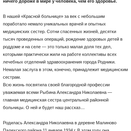
ничего дороже в мире у человека, чем его здоровье.
Официальный
В нашей «Красной больнице» за век с небольшим
поработало немало уникальных врачей и опытных
медицинских сестер. Сотни спасенных жизней, десятки
тысяч проведенных операций, рождение здоровых детей в
сайт
роддоме и на селе — это только малая доля тех дел,
которыми практически жили на работе коллективы всех
лечебных отделений здравоохранения города Родники.
газеты
Немалая заслуга в этом, конечно, принадлежит медицинским
сестрам.
Всю жизнь посвятила своей благородной профессии
уважаемая всеми Рыбина Александра Николаевна —
главная медицинская сестра центральной районной
больницы. О ней и будет наш рассказ…
Родилась Александра Николаевна в деревне Малиново
Палехского района 11 января 1934 г. В этом году она