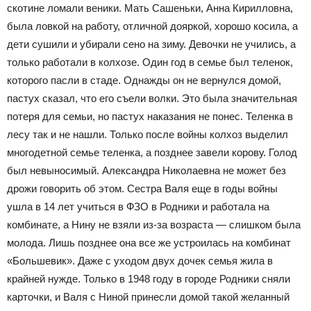
скотине ломали веники. Мать Сашеньки, Анна Кирилловна,
была ловкой на работу, отличной дояркой, хорошо косила, а
дети сушили и убирали сено на зиму. Девочки не учились, а
только работали в колхозе. Один год в семье был теленок,
которого пасли в стаде. Однажды он не вернулся домой,
пастух сказал, что его съели волки. Это была значительная
потеря для семьи, но пастух наказания не понес. Теленка в
лесу так и не нашли. Только после войны колхоз выделил
многодетной семье теленка, а позднее завели корову. Голод
был невыносимый. Александра Николаевна не может без
дрожи говорить об этом. Сестра Валя еще в годы войны
ушла в 14 лет учиться в ФЗО в Родники и работала на
комбинате, а Нину не взяли из-за возраста — слишком была
молода. Лишь позднее она все же устроилась на комбинат
«Большевик». Даже с уходом двух дочек семья жила в
крайней нужде. Только в 1948 году в городе Родники сняли
карточки, и Валя с Ниной принесли домой такой желанный