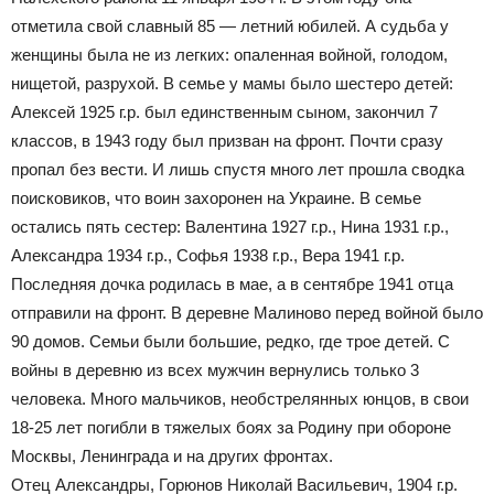
отметила свой славный 85 — летний юбилей. А судьба у
женщины была не из легких: опаленная войной, голодом,
нищетой, разрухой. В семье у мамы было шестеро детей:
Алексей 1925 г.р. был единственным сыном, закончил 7
классов, в 1943 году был призван на фронт. Почти сразу
пропал без вести. И лишь спустя много лет прошла сводка
поисковиков, что воин захоронен на Украине. В семье
остались пять сестер: Валентина 1927 г.р., Нина 1931 г.р.,
Александра 1934 г.р., Софья 1938 г.р., Вера 1941 г.р.
Последняя дочка родилась в мае, а в сентябре 1941 отца
отправили на фронт. В деревне Малиново перед войной было
90 домов. Семьи были большие, редко, где трое детей. С
войны в деревню из всех мужчин вернулись только 3
человека. Много мальчиков, необстрелянных юнцов, в свои
18-25 лет погибли в тяжелых боях за Родину при обороне
Москвы, Ленинграда и на других фронтах.
Отец Александры, Горюнов Николай Васильевич, 1904 г.р.