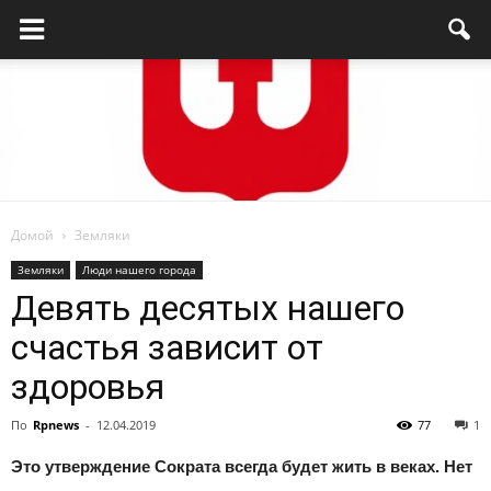
Домой
Земляки
Родниковский
Земляки
Люди нашего города
Девять десятых нашего
счастья зависит от
проспект
здоровья
По
Rpnews
-
12.04.2019
77
1
—
Это утверждение Сократа всегда будет жить в веках. Нет