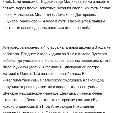
хлеб. Шли пешком от Родников до Малинова 30 км и несли в
сетках, через плечо, заветные буханки хлеба. Их путь лежал
через Малышево, Мелечкино, Лежахово, Дегтярново,
Онучево, Малиново — 4 часа в пути. Наконец-то младшие
сестренки могли вдоволь наесться ржаного хлеба!
Александра закончила 4 класса начальной школы и 3 года не
работала. Позднее 2 года ходила за 8 км в Котово Лухского
района, где училась в 5 и 6 классах, а затем переехала к тете
Лиде Мухиной (девичья фамилия) (двоюродной сестре
матери) в Палех. Там она закончила 7 класс. В
интеллигентной семье палехского художника Александра
получила хорошее развитие и после школы поступила в
Шуйское медицинское училище. Девушка училась очень
старательно. Всего несколько пятерок не хватило ей до
красного диплома. В 21 год Александра Николаевна
закончила медучилище. После выпускного ее направили в