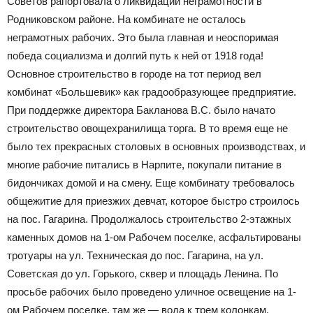
Советов рапортовала о ликвидации неграмотности в
Родниковском районе. На комбинате не осталось
неграмотных рабочих. Это была главная и неоспоримая
победа социализма и долгий путь к ней от 1918 года!
Основное строительство в городе на тот период вел
комбинат «Большевик» как градообразующее предприятие.
При поддержке директора Бакланова В.С. было начато
строительство овощехранилища торга. В то время еще не
было тех прекрасных столовых в основных производствах, и
многие рабочие питались в Нарпите, покупали питание в
бидончиках домой и на смену. Еще комбинату требовалось
общежитие для приезжих девчат, которое быстро строилось
на пос. Гагарина. Продолжалось строительство 2-этажных
каменных домов на 1-ом Рабочем поселке, асфальтированы
тротуары на ул. Техническая до пос. Гагарина, на ул.
Советская до ул. Горького, сквер и площадь Ленина. По
просьбе рабочих было проведено уличное освещение на 1-
ом Рабочем поселке, там же — вода к трем колонкам,