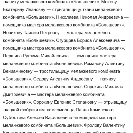
ткачиху меланжевого комбината «Большевик». Мохову
Екатерину Ивановну — стригальщицу ткани меланжевого
комбината «Большевик». Николаева Николая Андреевича —
помощника мастера меланжевого комбината «Большевик».
Новикову Таисию Петровну — мастера меланжевого
комбината «Большевик». Огурцова Бориса Алексеевича —
помощника мастера меланжевого комбината «Большевик».
Першина Руфима Михайловича — помощника мастера
меланжевого комбината «Большевик». Романову Алевтину
Вениаминовну — тростильщицу меланжевого комбината
«Большевик». Седову Алевтину Андреевну — ткачиху
меланжевого комбината «Большевик». Сорокина Михаила
Дмитриевича — мастера меланжевого комбината
«Большевик». Сорокину Евгению Степановну — отрывщицу
ткацкой фабрики им. комсомольца Павла Каминского.
Субботина Алексея Васильевича -помощника мастера
меланжевого комбината «Большевик». Фролову Валентину
Константиновну — контролера готовых тканей меланжевого