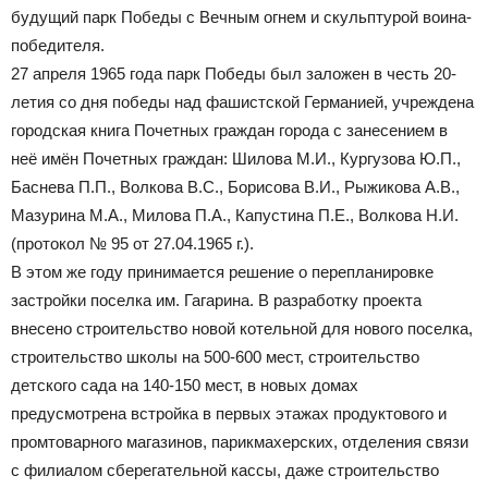
будущий парк Победы с Вечным огнем и скульптурой воина-
победителя.
27 апреля 1965 года парк Победы был заложен в честь 20-
летия со дня победы над фашистской Германией, учреждена
городская книга Почетных граждан города с занесением в
неё имён Почетных граждан: Шилова М.И., Кургузова Ю.П.,
Баснева П.П., Волкова В.С., Борисова В.И., Рыжикова А.В.,
Мазурина М.А., Милова П.А., Капустина П.Е., Волкова Н.И.
(протокол № 95 от 27.04.1965 г.).
В этом же году принимается решение о перепланировке
застройки поселка им. Гагарина. В разработку проекта
внесено строительство новой котельной для нового поселка,
строительство школы на 500-600 мест, строительство
детского сада на 140-150 мест, в новых домах
предусмотрена встройка в первых этажах продуктового и
промтоварного магазинов, парикмахерских, отделения связи
с филиалом сберегательной кассы, даже строительство