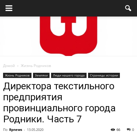
Домой
Жизнь Родников
Родниковский
Жизнь Родников
Земляки
Люди нашего города
Страницы истории
Директора текстильного
предприятия
проспект
провинциального города
Родники. Часть 7
—
По
Rpnews
-
13.05.2020
66
0