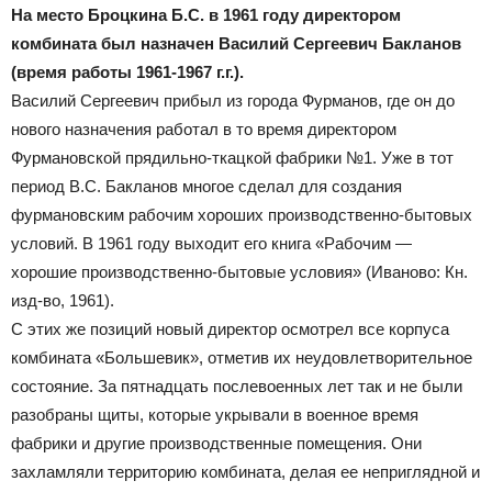
На место Броцкина Б.С. в 1961 году директором
комбината был назначен Василий Сергеевич Бакланов
Официальный
(время работы 1961-1967 г.г.).
Василий Сергеевич прибыл из города Фурманов, где он до
нового назначения работал в то время директором
сайт
Фурмановской прядильно-ткацкой фабрики №1. Уже в тот
период В.С. Бакланов многое сделал для создания
фурмановским рабочим хороших производственно-бытовых
условий. В 1961 году выходит его книга «Рабочим —
газеты
хорошие производственно-бытовые условия» (Иваново: Кн.
изд-во, 1961).
С этих же позиций новый директор осмотрел все корпуса
комбината «Большевик», отметив их неудовлетворительное
состояние. За пятнадцать послевоенных лет так и не были
разобраны щиты, которые укрывали в военное время
фабрики и другие производственные помещения. Они
захламляли территорию комбината, делая ее неприглядной и