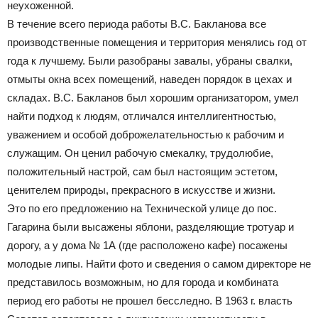
неухоженной.
В течение всего периода работы В.С. Бакланова все
производственные помещения и территория менялись год от
года к лучшему. Были разобраны завалы, убраны свалки,
отмыты окна всех помещений, наведен порядок в цехах и
складах. В.С. Бакланов был хорошим организатором, умел
найти подход к людям, отличался интеллигентностью,
уважением и особой доброжелательностью к рабочим и
служащим. Он ценил рабочую смекалку, трудолюбие,
положительный настрой, сам был настоящим эстетом,
ценителем природы, прекрасного в искусстве и жизни.
Это по его предложению на Технической улице до пос.
Гагарина были высажены яблони, разделяющие тротуар и
дорогу, а у дома № 1А (где расположено кафе) посажены
молодые липы. Найти фото и сведения о самом директоре не
представилось возможным, но для города и комбината
период его работы не прошел бесследно. В 1963 г. власть