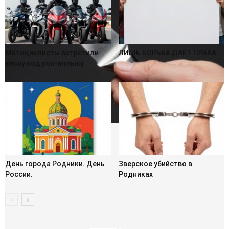
Мотоциклисты встретили
ЛИШЬ БОРЬБА ДАЁТ ПРАВА
весну под рок-музыку
День города Родники. День
Зверское убийство в
России.
Родниках