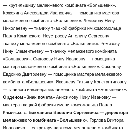
— крутильщицу меланжевого комбината «Большевик».
Кожохина Александра Ивановича — помощника мастера
меланжевого комбината «Большевик». Лемехову Нину
Николаевну — ткачиху ткацкой фабрики им.комсомольца
Павла Каминского. Неустроеву Ангелину Сергеевну —
ткачиху меланжевого комбината «Большевик». Ремизову
Нину Клементьевну — ткачиху меланжевого комбината
«Большевик». Сидорову Нину Ивановну — помощника
мастера меланжевого комбината «Большевик». Соколову
Евдокию Дмитриевну — помощника мастера меланжевого
комбината «Большевик». Яковлеву Татьяну Константиновну
— главного инженера меланжевого комбината «Большевик».
Орденом «Знак почета»
Анисимову Нину Ивановну —
мастера ткацкой фабрики имени комсомольца Павла
Каминского.
Бакланова Василия Сергеевича — директора
меланжевого комбината «Большевик».
Горлова Виктора
Ивановича — секретаря парткома меланжевого комбината