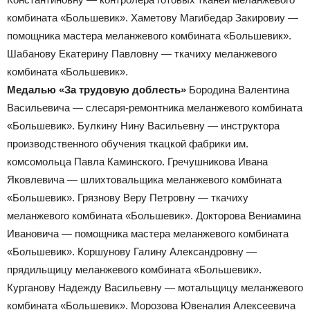
комбината «Большевик». Хаметову Магибедар Закировиу —
помощника мастера меланжевого комбината «Большевик».
Шабанову Екатерину Павловну — ткачиху меланжевого
комбината «Большевик».
Медалью «За трудовую доблесть»
Бородина Валентина
Васильевича — слесаря-ремонтника меланжевого комбината
«Большевик». Булкину Нину Васильевну — инструктора
производственного обучения ткацкой фабрики им.
комсомольца Павла Каминского. Гречушникова Ивана
Яковлевича — шлихтовальщика меланжевого комбината
«Большевик». Грязнову Веру Петровну — ткачиху
меланжевого комбината «Большевик». Докторова Вениамина
Ивановича — помощника мастера меланжевого комбината
«Большевик». Коршунову Галину Александровну —
прядильщицу меланжевого комбината «Большевик».
Курганову Надежду Васильевну — мотальщицу меланжевого
комбината «Большевик». Морозова Ювеналия Алексеевича