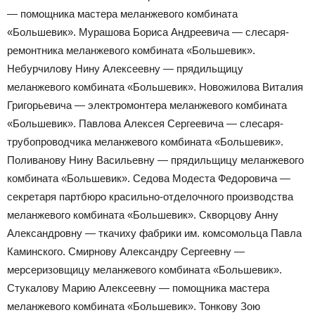
— помощника мастера меланжевого комбината
«Большевик». Мурашова Бориса Андреевича — слесаря-
ремонтника меланжевого комбината «Большевик».
Небурчилову Нину Алексеевну — прядильщицу
меланжевого комбината «Большевик». Новожилова Виталия
Григорьевича — электромонтера меланжевого комбината
«Большевик». Павлова Алексея Сергеевича — слесаря-
трубопроводчика меланжевого комбината «Большевик».
Поливанову Нину Васильевну — прядильщицу меланжевого
комбината «Большевик». Седова Модеста Федоровича —
секретаря партбюро красильно-отделочного производства
меланжевого комбината «Большевик». Скворцову Анну
Александровну — ткачиху фабрики им. комсомольца Павла
Каминского. Смирнову Александру Сергеевну —
мерсеризовщицу меланжевого комбината «Большевик».
Стукалову Марию Алексеевну — помощника мастера
меланжевого комбината «Большевик». Тонкову Зою