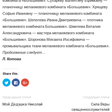
комбината «Большевик». Сухареву Валентину Ефимовну —
планочницу меланжевого комбината «Большевик». Хрящеву
Софью Ивановну — планочницу меланжевого комбината
«Большевик». Шепелева Ивана Дмитриевича — плотника
меланжевого комбината Большевик». Шмелева Виталия
Александровича — мастера меланжевого комбината
«Большевик». Шоронова Михаила Иосифовича —
промывальщика ткани меланжевого комбината «Большевик».
Продолжение следует…
Л. Котова
Share this:
Нажмите,
Нажмите
Нажмите,
чтобы
здесь,
чтобы
поделиться
чтобы
поделиться
на
поделиться
в
Twitter
контентом
Google+
(Открывается
на
(Открывается
Предыдущая статья
Следующая статья
в
Facebook.
в
новом
(Открывается
новом
Мой Дедушка Николай
Сила Веры
окне)
в
окне)
новом
священнослужителей
окне)