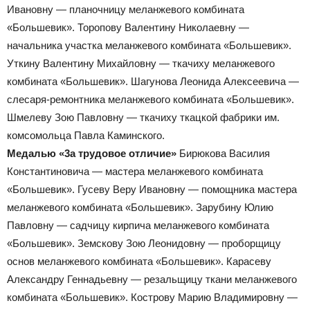
Ивановну — планочницу меланжевого комбината
«Большевик». Торопову Валентину Николаевну —
начальника участка меланжевого комбината «Большевик».
Уткину Валентину Михайловну — ткачиху меланжевого
комбината «Большевик». Шагунова Леонида Алексеевича —
слесаря-ремонтника меланжевого комбината «Большевик».
Шмелеву Зою Павловну — ткачиху ткацкой фабрики им.
комсомольца Павла Каминского.
Медалью «3а трудовое отличие»
Бирюкова Василия
Константиновича — мастера меланжевого комбината
«Большевик». Гусеву Веру Ивановну — помощника мастера
меланжевого комбината «Большевик». Зарубину Юлию
Павловну — садчицу кирпича меланжевого комбината
«Большевик». Земскову Зою Леонидовну — проборщицу
основ меланжевого комбината «Большевик». Карасеву
Александру Геннадьевну — резальщицу ткани меланжевого
комбината «Большевик». Кострову Марию Владимировну —