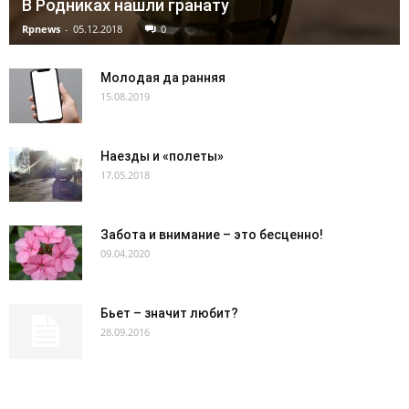
В Родниках нашли гранату
Rpnews
-
05.12.2018
0
Молодая да ранняя
15.08.2019
Наезды и «полеты»
17.05.2018
Забота и внимание – это бесценно!
09.04.2020
Бьет – значит любит?
28.09.2016