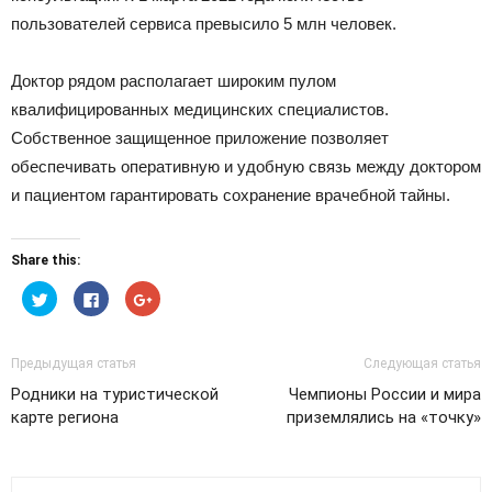
пользователей сервиса превысило 5 млн человек.
Доктор рядом располагает широким пулом
квалифицированных медицинских специалистов.
Собственное защищенное приложение позволяет
обеспечивать оперативную и удобную связь между доктором
и пациентом гарантировать сохранение врачебной тайны.
Share this:
Нажмите,
Нажмите
Нажмите,
чтобы
здесь,
чтобы
поделиться
чтобы
поделиться
на
поделиться
в
Twitter
контентом
Google+
(Открывается
на
(Открывается
Предыдущая статья
Следующая статья
в
Facebook.
в
новом
(Открывается
новом
Родники на туристической
Чемпионы России и мира
окне)
в
окне)
новом
карте региона
приземлялись на «точку»
окне)