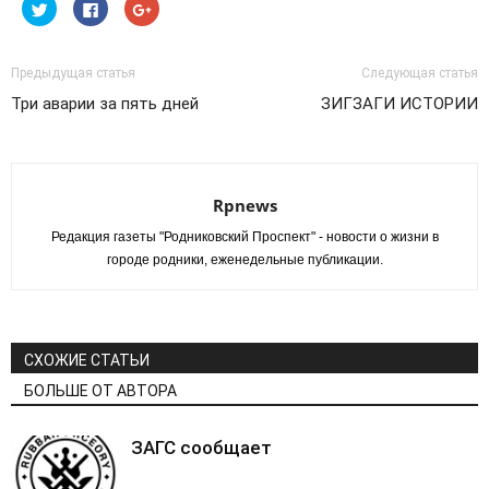
Нажмите,
Нажмите
Нажмите,
чтобы
здесь,
чтобы
поделиться
чтобы
поделиться
на
поделиться
в
Twitter
контентом
Google+
(Открывается
на
(Открывается
Предыдущая статья
Следующая статья
в
Facebook.
в
новом
(Открывается
новом
Три аварии за пять дней
ЗИГЗАГИ ИСТОРИИ
окне)
в
окне)
новом
окне)
Rpnews
Редакция газеты "Родниковский Проспект" - новости о жизни в
городе родники, еженедельные публикации.
СХОЖИЕ СТАТЬИ
БОЛЬШЕ ОТ АВТОРА
ЗАГС сообщает