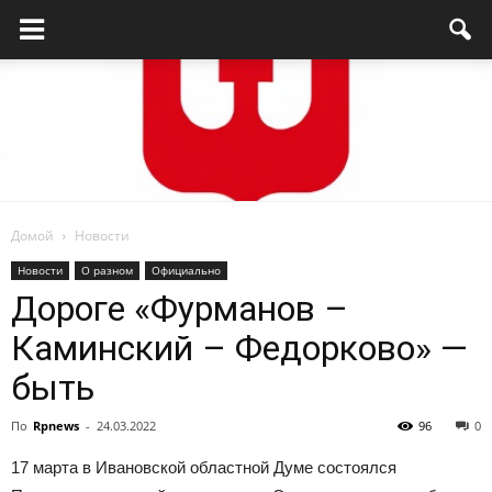
Домой
Новости
Родниковский
Новости
О разном
Официально
Дороге «Фурманов –
Каминский – Федорково» —
проспект
быть
По
Rpnews
-
24.03.2022
96
0
—
17 марта в Ивановской областной Думе состоялся