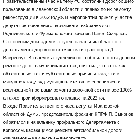
Правительственный час на тему «О состоянии дорог общего
пользования в Ивановской области и планах по их ремонту,
Официальный
реконструкции в 2022 году». В мероприятии принял участие
депутат регионального парламента, избранный от
Родниковского и Фурмановского районов Павел Смирнов.
С основным докладом выступил начальник областного
сайт
департамента дорожного хозяйства и транспорта Д.
Вавринчук. В своем выступлении он сообщил о проведенном
ремонте дорог в муниципалитетах, пояснил, что есть как
газеты
объективные, так и субъективные причины того, что в
минувшем году ряд муниципалитетов не справились с
реализацией программ ремонта дорожной сети на все 100%,
а также проинформировал о планах на 2022 год.
В ходе Правительственного часа депутат Ивановской
областной Думы, представитель фракции КПРФ П. Смирнов
обратился к начальнику профильного Департамента с
вопросом, касающимся ремонта автомобильной дороги
«Фурманов – Каминский – Федорково».