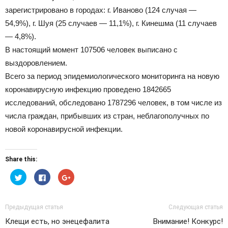
зарегистрировано в городах: г. Иваново (124 случая —
54,9%), г. Шуя (25 случаев — 11,1%), г. Кинешма (11 случаев
Официальный
— 4,8%).
В настоящий момент 107506 человек выписано с
выздоровлением.
сайт
Всего за период эпидемиологического мониторинга на новую
коронавирусную инфекцию проведено 1842665
исследований, обследовано 1787296 человек, в том числе из
числа граждан, прибывших из стран, неблагополучных по
газеты
новой коронавирусной инфекции.
Share this:
Нажмите,
Нажмите
Нажмите,
чтобы
здесь,
чтобы
поделиться
чтобы
поделиться
на
поделиться
в
Twitter
контентом
Google+
(Открывается
на
(Открывается
Предыдущая статья
Следующая статья
в
Facebook.
в
новом
(Открывается
новом
Клещи есть, но энецефалита
Внимание! Конкурс!
окне)
в
окне)