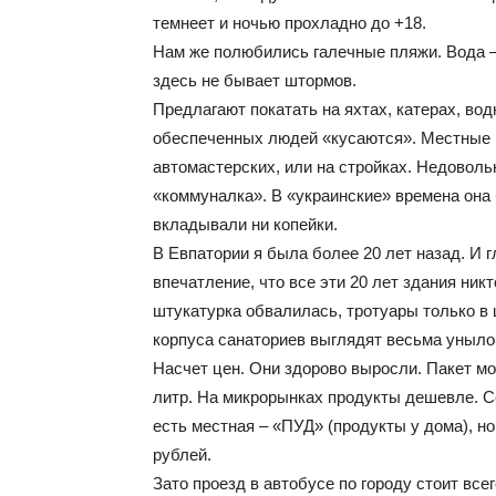
темнеет и ночью прохладно до +18.
Нам же полюбились галечные пляжи. Вода – 
здесь не бывает штормов.
Предлагают покатать на яхтах, катерах, во
обеспеченных людей «кусаются». Местные н
автомастерских, или на стройках. Недоволь
«коммуналка». В «украинские» времена она 
вкладывали ни копейки.
В Евпатории я была более 20 лет назад. И 
впечатление, что все эти 20 лет здания ник
штукатурка обвалилась, тротуары только в 
корпуса санаториев выглядят весьма уныло
Насчет цен. Они здорово выросли. Пакет мол
литр. На микрорынках продукты дешевле. Се
есть местная – «ПУД» (продукты у дома), н
рублей.
Зато проезд в автобусе по городу стоит все