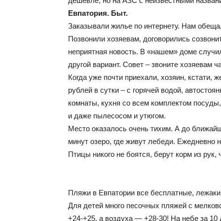
дешевле, но на АЗС с неизвестными назван
Евпатория. Быт.
Заказывали жилье по интернету. Нам обеща
Позвонили хозяевам, договорились созвонит
неприятная новость. В «нашем» доме случи
другой вариант. Совет – звоните хозяевам 
Когда уже почти приехали, хозяин, кстати, ж
рублей в сутки – с горячей водой, автостоян
комнаты, кухня со всем комплектом посуды
и даже пылесосом и утюгом.
Место оказалось очень тихим. А до ближайш
минут озеро, где живут лебеди. Ежедневно 
Птицы никого не боятся, берут корм из рук, 
Пляжи в Евпатории все бесплатные, лежаки 
Для детей много песочных пляжей с мелков
+24-+25, а воздуха — +28-30! На небе за 10