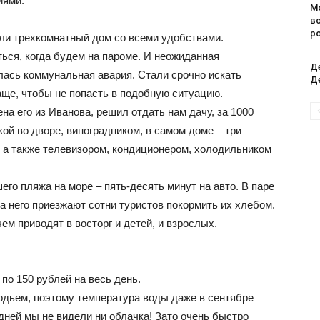
иями.
М
в
р
ли трехкомнатный дом со всеми удобствами.
ься, когда будем на пароме. И неожиданная
Д
лась коммунальная авария. Стали срочно искать
Д
чаще, чтобы не попасть в подобную ситуацию.
ена его из Иванова, решил отдать нам дачу, за 1000
кой во дворе, виноградником, в самом доме – три
, а также телевизором, кондиционером, холодильником
его пляжа на море – пять-десять минут на авто. В паре
на него приезжают сотни туристов покормить их хлебом.
чем приводят в восторг и детей, и взрослых.
по 150 рублей на весь день.
одьем, поэтому температура воды даже в сентябре
 дней мы не видели ни облачка! Зато очень быстро