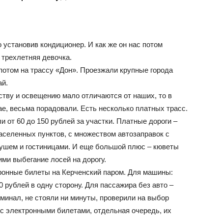
Официальный
установив кондиционер. И как же он нас потом
 трехлетняя девочка.
потом на трассу «Дон». Проезжали крупные города
ай.
ству и освещению мало отличаются от наших, то в
ае, весьма порадовали. Есть несколько платных трасс.
сайт
 от 60 до 150 рублей за участки. Платные дороги –
аселенных пунктов, с множеством автозаправок с
душем и гостиницами. И еще большой плюс – кюветы
и выбегание лосей на дорогу.
тронные билеты на Керченский паром. Для машины:
 рублей в одну сторону. Для пассажира без авто –
газеты
ерминал, не стояли ни минуты, проверили на выбор
о с электронными билетами, отдельная очередь, их