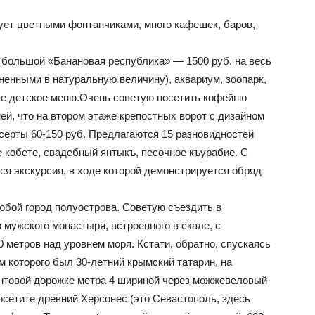
ует цветными фонтанчиками, много кафешек, баров,
й большой «Банановая республика» — 1500 руб. на весь
лненными в натуральную величину), аквариум, зоопарк,
аже детское меню.Очень советую посетить кофейню
ей, что на втором этаже крепостных ворот с дизайном
есерты 60-150 руб. Предлагаются 15 разновидностей
е кобете, свадебный янтыкъ, песочное къурабие. С
ся экскурсия, в ходе которой демонстрируется обряд
юбой город полуострова. Советую съездить в
мужского монастыря, встроенного в скале, с
 метров над уровнем моря. Кстати, обратно, спускаясь
ем которого был 30-летний крымский татарин, на
рунтовой дорожке метра 4 шириной через можжевеловый
осетите древний Херсонес (это Севастополь, здесь