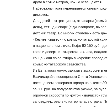
друга в сотне метров, ночью освещаются.
Набережная тоже переливается огнями, рад
дискотек.
Для детей – аттракционы, аквапарки (самы
день), есть динопарк (с динозаврами, выпо
детский театр. Во многих столовых есть д
«Кезлев Къавеси» с крымско-татарской кухн
в национальном стиле. Кофе 60-150 руб., д
кофе и десерты: татарская пахлава, сладко
конца июня по сентябрь в кофейне проводит
крымско-татарского сватовства.
Из Евпатории можно заказать экскурсии в л
Бахчисарай с посещением Свято-Успенского 
посещением пещерного города на высоте 800
за 500 руб. на полуразбитом уазике, за рул
огромной скорости по крутой извилистой г
заповедник, реально натерпелась страха. П