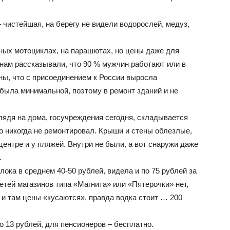
чистейшая, на берегу не видели водорослей, медуз,
дных мотоциклах, на парашютах, но цены даже для
ам рассказывали, что 90 % мужчин работают или в
ны, что с присоединением к России выросла
была минимальной, поэтому в ремонт зданий и не
глядя на дома, госучреждения сегодня, складывается
то никогда не ремонтировал. Крыши и стены облезлые,
центре и у пляжей. Внутри не были, а вот снаружи даже
.
ока в среднем 40-50 рублей, видела и по 75 рублей за
тей магазинов типа «Магнита» или «Пятерочки» нет,
о и там цены «кусаются», правда водка стоит … 200
го 13 рублей, для пенсионеров – бесплатно.