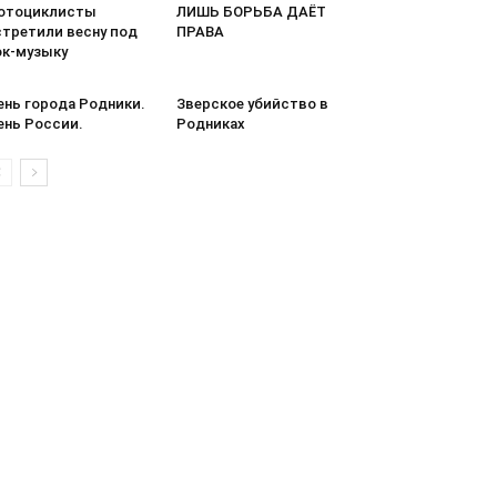
отоциклисты
ЛИШЬ БОРЬБА ДАЁТ
стретили весну под
ПРАВА
ок-музыку
ень города Родники.
Зверское убийство в
ень России.
Родниках