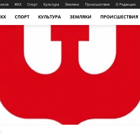
ников
ЖКХ
Спорт
Культура
Земляки
Происшествия
О Редакции
КХ
СПОРТ
КУЛЬТУРА
ЗЕМЛЯКИ
ПРОИСШЕСТВИЯ
Л