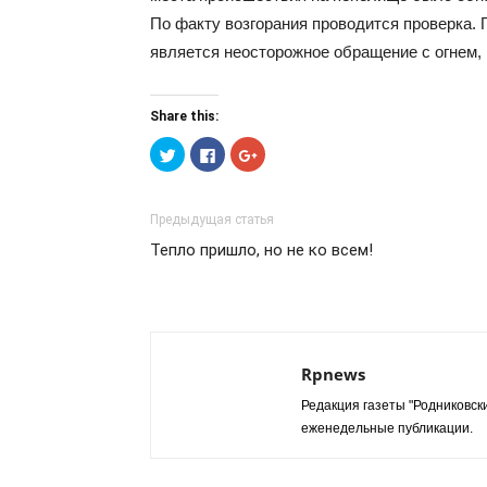
По факту возгорания проводится проверка. 
является неосторожное обращение с огнем, 
Share this:
Нажмите,
Нажмите
Нажмите,
чтобы
здесь,
чтобы
поделиться
чтобы
поделиться
на
поделиться
в
Twitter
контентом
Google+
(Открывается
на
(Открывается
Предыдущая статья
в
Facebook.
в
новом
(Открывается
новом
Тепло пришло, но не ко всем!
окне)
в
окне)
новом
окне)
Rpnews
Редакция газеты "Родниковски
еженедельные публикации.