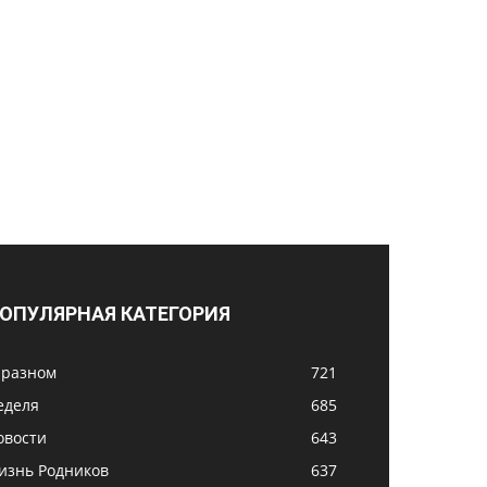
ОПУЛЯРНАЯ КАТЕГОРИЯ
 разном
721
еделя
685
овости
643
изнь Родников
637