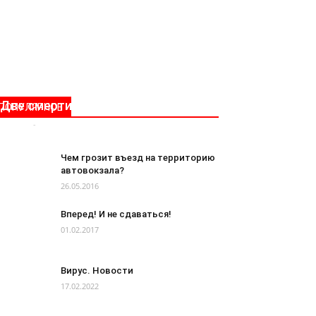
Две смерти в один день
ПОПУЛЯРНОЕ
Rpnews
-
04.12.2019
0
Чем грозит въезд на территорию
автовокзала?
26.05.2016
Вперед! И не сдаваться!
01.02.2017
Вирус. Новости
17.02.2022