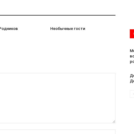
 Родников
Необычные гости
М
в
р
Д
Д