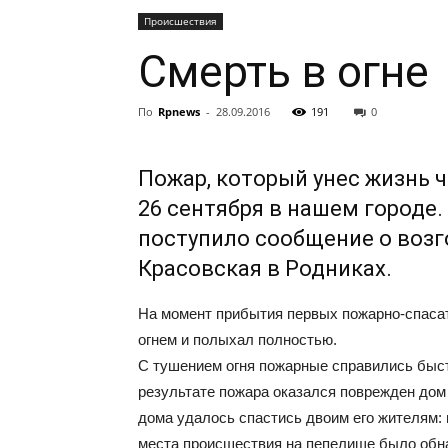
Происшествия
Смерть в огне
По
Rpnews
-
28.09.2016
191
0
Пожар, который унес жизнь ч
26 сентября в нашем городе.
поступило сообщение о возго
Красовская в Родниках.
На момент прибытия первых пожарно-спасат
огнем и полыхал полностью.
С тушением огня пожарные справились быстр
результате пожара оказался поврежден дом 
дома удалось спастись двоим его жителям:
места происшествия на пепелище было обна