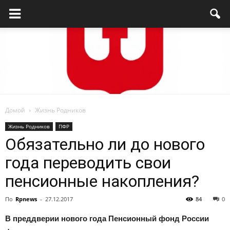
Домой
Жизнь Родников
Родниковский
Жизнь Родников
ПФР
Обязательно ли до нового
года переводить свои
проспект
пенсионные накопления?
По
Rpnews
-
27.12.2017
84
0
—
В преддверии нового года Пенсионный фонд России