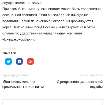
осуществляет нотариус.
При этом быть «молчуном» вполне может быть совершенно
осознанной позицией. Если вы заявлений никогда не
подавали – ваши пенсионные накопления формируются
через Пенсионный фонд России и инвестирует их в этом
случае государственная управляющая компания
«Внешэкономбанк».
Share this:
Нажмите,
Нажмите
Нажмите,
чтобы
здесь,
чтобы
поделиться
чтобы
поделиться
на
поделиться
в
Twitter
контентом
Google+
(Открывается
на
(Открывается
Предыдущая статья
Следующая статья
в
Facebook.
в
новом
(Открывается
новом
«Вся жизнь моя, как
О реорганизации налоговой
окне)
в
окне)
новом
прядильная тонкая нить»
службы
окне)