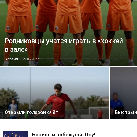
Официальный
Родниковцы учатся играть в «хоккей
сайт
в зале»
Rpnews
-
25.05.2022
газеты
Открыли голевой счёт
Быстрый 
Борись и побеждай! Осу!