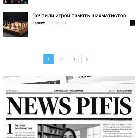
Почтили игрой память шахматистов
Rpnews
-
23.12.2021
0
1
2
3