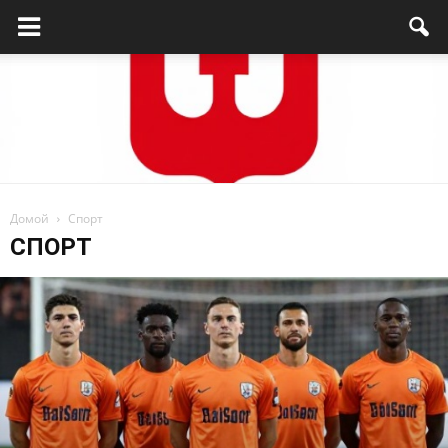
Домой
Спорт
Родниковский
СПОРТ
проспект
—