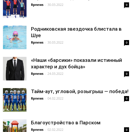
Rpnews
-
30.03.2022
0
Родниковская звездочка блистала в
Шуе
Rpnews
-
30.03.2022
0
«Наши «барсики» показали истинный
характер и дух бойца»
Rpnews
-
24.03.2022
0
Тайм-аут, угловой, розыгрыш — победа!
Rpnews
-
04.02.2022
0
Благоустройство в Парском
Rpnews
-
02.02.2022
0